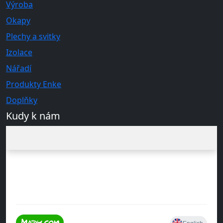
Výroba
Okapy
Plechy a svitky
Izolace
Nářadí
Produkty Enke
Doplňky
Kudy k nám